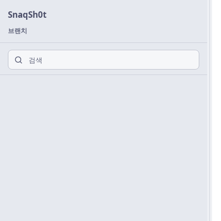
SnaqSh0t
브랜치