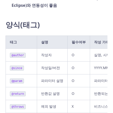
Eclipse)와 연동성이 좋음
양식(태그)
태그
설명
필수여부
작성 가이드
작성자
O
실명, 사번(
@author
작성일/버전
O
YYYY.MM
@since
파라미터 설명
O
파라미터 의
@param
반환값 설명
O
반환되는 데
@return
예외 발생
X
비즈니스 로직
@throws