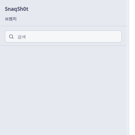
SnaqSh0t
브랜치